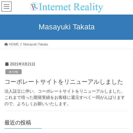
コ
ナ
ン
ビ
テ
ゲ
ン
ー
Masayuki Takata
ツ
シ
へ
ョ
ス
ン
HOME
Masayuki Takata
キ
に
ッ
移
プ
動
2021年3月21日
未分類
コーポレートサイトをリニューアルしました
法人設立に伴い、コーポレートサイトをリニューアルしました。
これまで培った開発実績をお客様に還元すべく一同がんばります
ので、よろしくお願いいたします。
最近の投稿