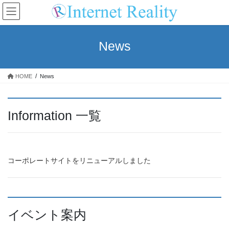
コ
ナ
ン
ビ
テ
ゲ
ン
ー
News
ツ
シ
へ
ョ
ス
ン
HOME
News
キ
に
ッ
移
プ
動
Information 一覧
コーポレートサイトをリニューアルしました
イベント案内